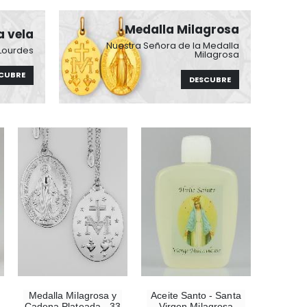
Medalla Milagrosa
a vela
Nuestra Señora de la Medalla
 Lourdes
Milagrosa
CUBRE
DESCUBRE
-10%
Estatuilla Virgen Milagrosa Luminosa
€13.50
Medalla Milagrosa y
Aceite Santo - Santa
€15.00
Cadena Plateada - 33
Virgen Milagrosa