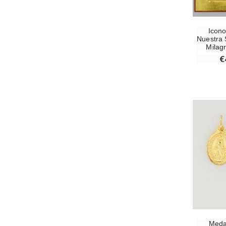
Icono
Nuestra 
Milag
€
Meda