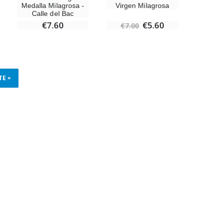
Medalla Milagrosa -
Virgen Milagrosa
Calle del Bac
€7.60
€5.60
€7.00
TE »