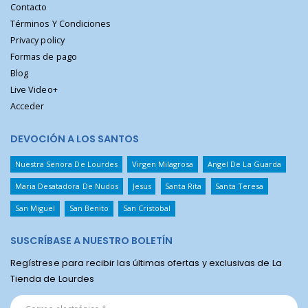
Contacto
Términos Y Condiciones
Privacy policy
Formas de pago
Blog
Live Video+
Acceder
DEVOCIÓN A LOS SANTOS
Nuestra Senora De Lourdes
Virgen Milagrosa
Angel De La Guarda
Maria Desatadora De Nudos
Jesus
Santa Rita
Santa Teresa
San Miguel
San Benito
San Cristobal
SUSCRÍBASE A NUESTRO BOLETÍN
Regístrese para recibir las últimas ofertas y exclusivas de La
Tienda de Lourdes