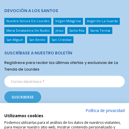
DEVOCIÓN A LOS SANTOS
Nuestra Senora De Lourdes
Virgen Milagrosa
Angel De La Guarda
Maria Desatadora De Nudos
Jesus
Santa Rita
Santa Teresa
San Miguel
San Benito
San Cristobal
SUSCRÍBASE A NUESTRO BOLETÍN
Regístrese para recibir las últimas ofertas y exclusivas de La
Tienda de Lourdes
Política de privacidad
Utilizamos cookies
Podemos utilizarlas para el análisis de los datos de nuestros visitantes,
para mejorar nuestro sitio web, mostrar contenido personalizado y
La Tienda Religiosa de Lourdes © | Venta de artículos religiosos del Santuario