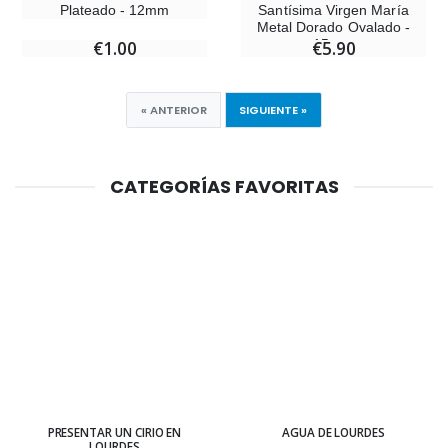
Plateado - 12mm
Santísima Virgen María
Metal Dorado Ovalado -
15mm
€1.00
€5.90
« ANTERIOR
SIGUIENTE »
CATEGORÍAS FAVORITAS
PRESENTAR UN CIRIO EN
AGUA DE LOURDES
LOURDES