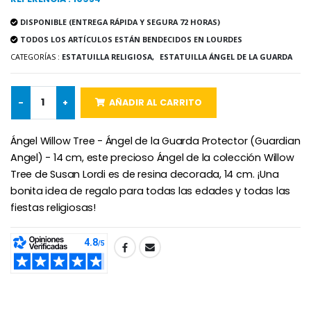
DISPONIBLE (ENTREGA RÁPIDA Y SEGURA 72 HORAS)
TODOS LOS ARTÍCULOS ESTÁN BENDECIDOS EN LOURDES
CATEGORÍAS :
ESTATUILLA RELIGIOSA,
ESTATUILLA ÁNGEL DE LA GUARDA
-25%
Medalla Milagrosa Rosa - 19 mm
20 Velas de Novena Blanca
€2.50
€67.50
€90.00
-
+
AÑADIR AL CARRITO
Ángel Willow Tree - Ángel de la Guarda Protector (Guardian
Rosario de Lourdes 
Aceite de unción
Angel) - 14 cm, este precioso Ángel de la colección Willow
€5.00
€9.90
Tree de Susan Lordi es de resina decorada, 14 cm. ¡Una
bonita idea de regalo para todas las edades y todas las
fiestas religiosas!
Cruz Infantil de Madera Iglesia de Mariposas y Arco Iris 15 cm
Vela de Novena para Sanación - 17,5 cm
€23.00
€4.90
SHARE: