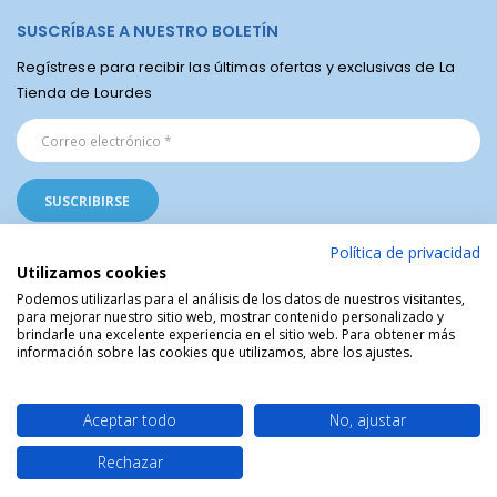
SUSCRÍBASE A NUESTRO BOLETÍN
Regístrese para recibir las últimas ofertas y exclusivas de La
Tienda de Lourdes
Política de privacidad
Utilizamos cookies
Podemos utilizarlas para el análisis de los datos de nuestros visitantes,
para mejorar nuestro sitio web, mostrar contenido personalizado y
La Tienda Religiosa de Lourdes © | Venta de artículos religiosos del Santuario
brindarle una excelente experiencia en el sitio web. Para obtener más
de Lourdes en Francia | Arte Sacro | Objetos sagrados
información sobre las cookies que utilizamos, abre los ajustes.
Aceptar todo
No, ajustar
Rechazar