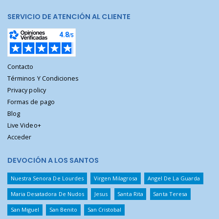
SERVICIO DE ATENCIÓN AL CLIENTE
Contacto
Términos Y Condiciones
Privacy policy
Formas de pago
Blog
Live Video+
Acceder
DEVOCIÓN A LOS SANTOS
Nuestra Senora De Lourdes
Virgen Milagrosa
Angel De La Guarda
Maria Desatadora De Nudos
Jesus
Santa Rita
Santa Teresa
San Miguel
San Benito
San Cristobal