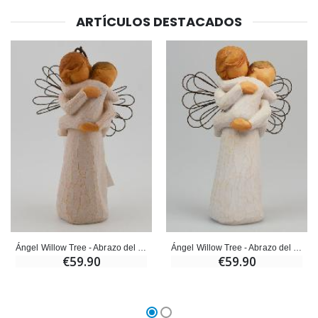
ARTÍCULOS DESTACADOS
Ángel Willow Tree - Ángel de la Guarda Protector (Guardia
6 Velas de Oración Color Blanco
€59.90
€6.00
Ángel Willow Tree - Abrazo del Ángel de la Guarda (Angel's Embrace) - 11 cm
Ángel Willow Tree - Abrazo del Ángel de la Guarda (Angel's Embrace) - 14 cm,
€59.90
€59.90