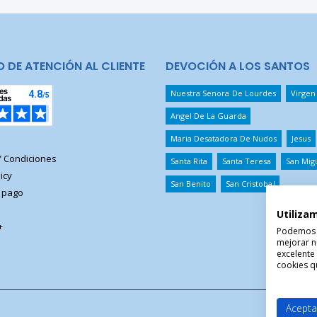
O DE ATENCIÓN AL CLIENTE
DEVOCIÓN A LOS SANTOS
Nuestra Senora De Lourdes
Virgen
Angel De La Guarda
Maria Desatadora De Nudos
Jesus
Y Condiciones
Santa Rita
Santa Teresa
San Mig
icy
San Benito
San Cristobal
 pago
Utiliza
+
Podemos ut
mejorar n
excelente
cookies qu
Acepta