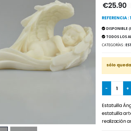
€25.90
REFERENCIA : 
DISPONIBLE (
TODOS LOS A
CATEGORÍAS :
ES
sólo quedan
-
+
Estatuilla Án
estatuilla ar
realización a