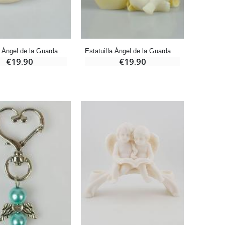
-20%
Deja tu Vela de Novena en Lourdes
€12.00
€15.00
Estatuilla Ángel de la Guarda Protector Dormido en su Nube - 9 cm
Estatuilla Ángel de la Guarda Protector Corazón Dormido de Alabastro - 9 cm
€19.90
€19.90
Pastillas de Menta con Agua de Lourdes - 130 gramos
€7.90
-10%
Vela de Novena a San Miguel Contra el Mal - 17,5cm
€4.95
€5.50
-25%
20 Velas de Novena Blanca