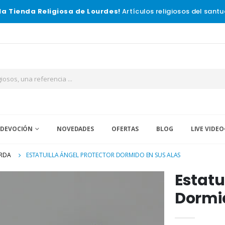
la Tienda Religiosa de Lourdes!
Artículos religiosos del santu
 DEVOCIÓN
NOVEDADES
OFERTAS
BLOG
LIVE VIDEO
ARDA
ESTATUILLA ÁNGEL PROTECTOR DORMIDO EN SUS ALAS
Estatu
Dormid