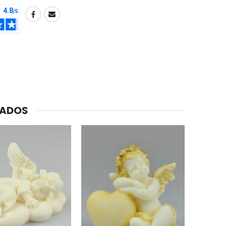
CADOS
-20%
Agua de Lourdes 1L
€19.92
€24.90