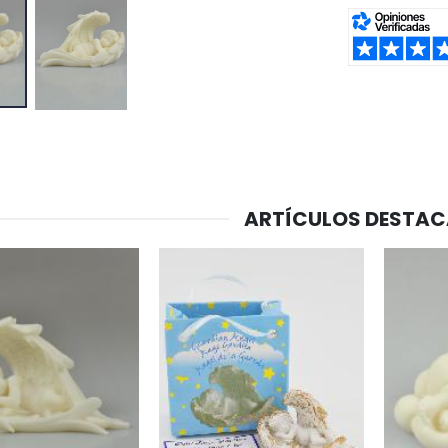
SHARE:
ARTÍCULOS DESTA
-20%
-10%
Agua de Lourdes 1L
Estatuilla Virgen Milagrosa Luminosa
€19.92
€13.50
€24.90
€15.00