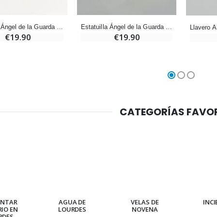
€2.50
€67.50
€90.00
Estatuilla Ángel de la Guarda Protector Corazón Dormido de Alabastro - 9 cm
Estatuilla Ángel de la Guarda con Corazón Dormido de Alabastro - 9 cm
€19.90
€19.90
Rosario de Lourdes Madera
Aceite de unción
€5.00
€9.90
CATEGORÍAS FAVO
Cruz Infantil de Madera Iglesia de Mariposas y Arco Iris 15 cm
Vela de Novena para Sanación - 17,5 cm
€23.00
€4.90
Ángel Willow Tree - Ángel de la Guarda Protector (Guardian Angel) - 14 cm
6 Velas de Oración Color Blanco
€59.90
€6.00
ENTAR
AGUA DE
VELAS DE
INC
RIO EN
LOURDES
NOVENA
RDES