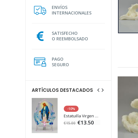
ENVÍOS
INTERNACIONALES
SATISFECHO
O REEMBOLSADO
PAGO
SEGURO
ARTÍCULOS DESTACADOS
-10%
Agua de Lourdes 1L
Estatuilla Virgen Milagrosa Luminosa
€19.92
€13.50
€15.00