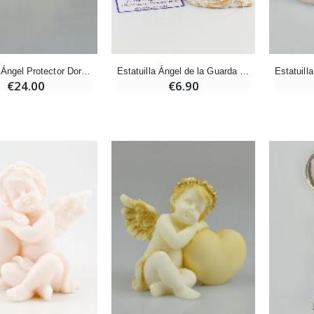
-20%
Set Incienso Benjuí + Carbón + Quemador de incienso
Deja tu Vela de Novena en Lourdes
€21.90
€12.00
€15.00
Estatuilla Ángel Protector Dormido en sus Alas - 14 cm
Estatuilla Ángel de la Guarda Dormido en sus Alas - 5 cm
€24.00
€6.90
Incienso de la Iglesia Pontificia 250g
Pastillas de Menta con Agua de Lourdes - 130 gramos
€12.90
€7.90
-10%
Medalla Milagrosa Oro de Ley 9 Kilates - 10 mm
Vela de Novena a San Miguel Contra el Mal - 17,5cm
€130.00
€4.95
€5.50
-25%
Medalla Milagrosa Rosa - 19 mm
20 Velas de Novena Blanca