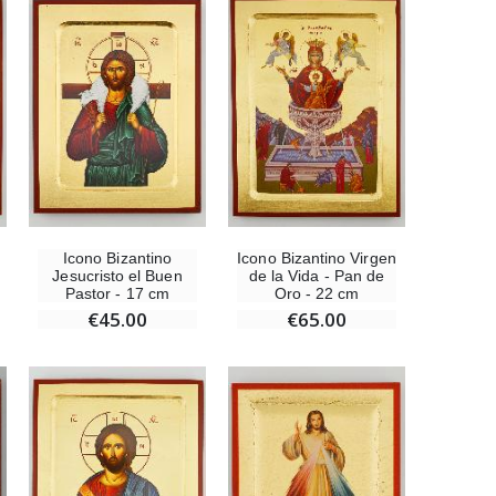
Set Incienso Benjuí + Carbón + Quemador de incienso
€21.90
Incienso de la Iglesia Pontificia 250g
€12.90
Icono Bizantino
Icono Bizantino Virgen
Jesucristo el Buen
de la Vida - Pan de
Pastor - 17 cm
Oro - 22 cm
Medalla Milagrosa Oro de Ley 9 Kilates - 10 mm
€45.00
€65.00
€130.00
Medalla Milagrosa Rosa - 19 mm
€2.50