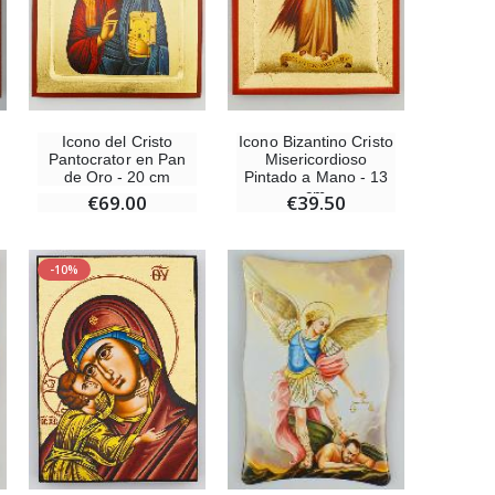
Rosario de Lourdes Madera
€5.00
Icono del Cristo
Icono Bizantino Cristo
Pantocrator en Pan
Misericordioso
de Oro - 20 cm
Pintado a Mano - 13
cm
€69.00
€39.50
Cruz Infantil de Madera Iglesia de Mariposas y Arco Iris 15 cm
€23.00
-10%
Ángel Willow Tree - Ángel de la Guarda Protector (Guardian Angel) - 14 cm
€59.90