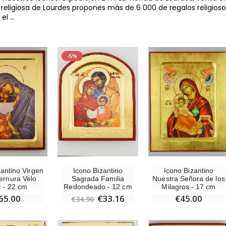
 religiosa de Lourdes propones más de 6 000 de regalos religioso
 el
...
-5%
-10%
-20%
zantino Virgen
Icono Bizantino
Icono Bizantino
Estatuilla Virgen Milagrosa Luminosa
Agua de Lourdes 1L
Ternura Velo
Sagrada Familia
Nuestra Señora de los
€13.50
€19.92
€15.00
€24.90
l - 22 cm
Redondeado - 12 cm
Milagros - 17 cm
65.00
€33.16
€45.00
€34.90