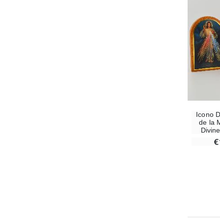
Icono D
de la 
Divin
€