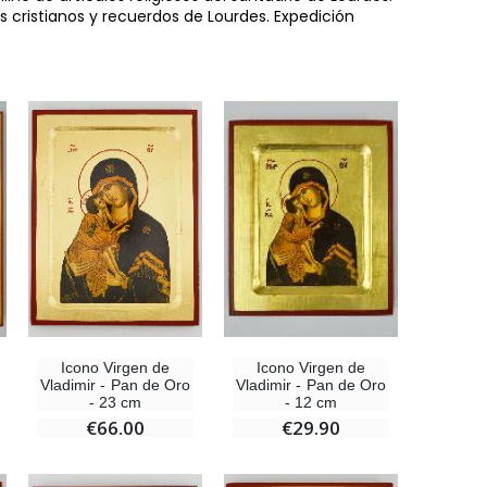
s cristianos y recuerdos de Lourdes. Expedición
-10%
Icono Virgen de
Icono Virgen de
Estatuilla Virgen Milagrosa Luminosa
Vladimir - Pan de Oro
Vladimir - Pan de Oro
€13.50
€15.00
- 23 cm
- 12 cm
€66.00
€29.90