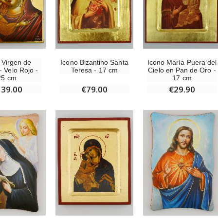
Rosario de Lourdes Madera
Aceite de unción
€5.00
€9.90
 Virgen de
Icono Bizantino Santa
Icono María Puera del
- Velo Rojo -
Teresa - 17 cm
Cielo en Pan de Oro -
25 cm
17 cm
139.00
€79.00
€29.90
Cruz Infantil de Madera Iglesia de Mariposas y Arco Iris 15 cm
Vela de Novena para Sanación - 17,5 cm
€23.00
€4.90
Ángel Willow Tree - Ángel de la Guarda Protector (Guardian Angel) - 14 cm
6 Velas de Oración Color Blanco
€59.90
€6.00