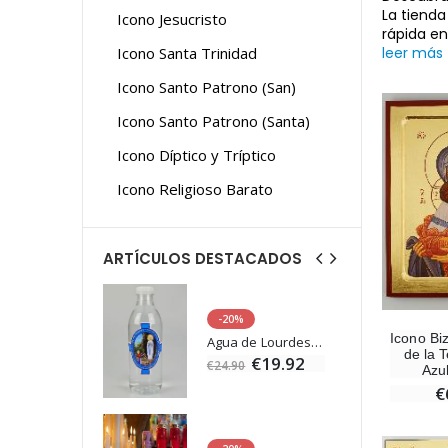
La tienda
Icono Jesucristo
rápida en
Icono Santa Trinidad
leer más
Icono Santo Patrono (San)
Icono Santo Patrono (Santa)
Icono Díptico y Tríptico
Icono Religioso Barato
ARTÍCULOS DESTACADOS
-20%
Icono Bi
Estatuilla Virgen Milagrosa Luminosa
Agua de Lourdes 1L
de la 
€13.50
€19.92
€24.90
Azu
€