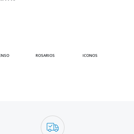
IENSO
ROSARIOS
ICONOS
PUL