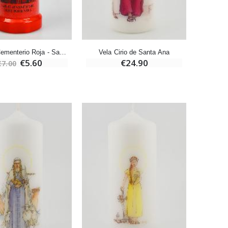
Deja tu Vela de Novena en Lourdes
€12.00
€15.00
Vela de Cementerio Roja - Santa Juana de Arco
Vela Cirio de Santa Ana
€5.60
€24.90
€7.00
Pastillas de Menta con Agua de Lourdes - 130 gramos
€7.90
-10%
Vela de Novena a San Miguel Contra el Mal - 17,5cm
€4.95
€5.50
-25%
20 Velas de Novena Blanca
€67.50
€90.00