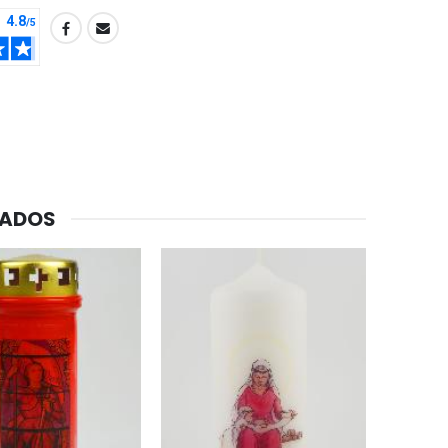
CADOS
-20%
Agua de Lourdes 1L
€19.92
€24.90
-20%