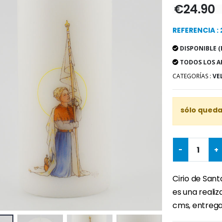
€24.90
REFERENCIA : 
DISPONIBLE (
TODOS LOS A
CATEGORÍAS :
VE
sólo quedan
-
+
Cirio de Sant
es una realiz
cms, entrega