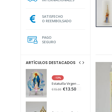
SATISFECHO
O REEMBOLSADO
PAGO
SEGURO
ARTÍCULOS DESTACADOS
-10%
Agua de Lourdes 1L
Estatuilla Virgen Milagrosa Luminosa
€19.92
€13.50
€15.00