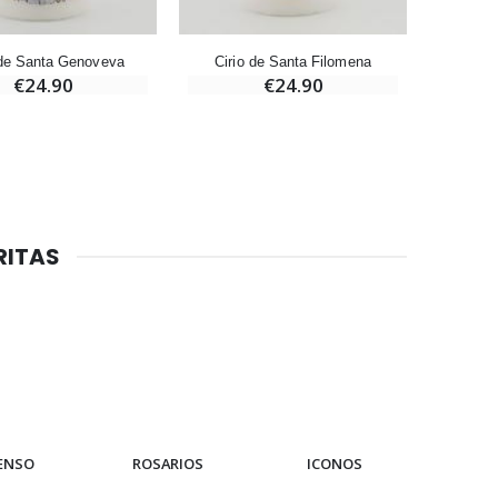
 de Santa Genoveva
Cirio de Santa Filomena
€24.90
€24.90
Aceite de unción
€9.90
Vela de Novena para Sanación - 17,5 cm
€4.90
RITAS
6 Velas de Oración Color Blanco
€6.00
IENSO
ROSARIOS
ICONOS
PUL