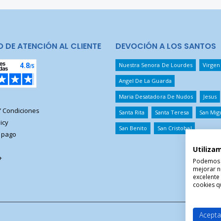
O DE ATENCIÓN AL CLIENTE
DEVOCIÓN A LOS SANTOS
Nuestra Senora De Lourdes
Virgen
Angel De La Guarda
Maria Desatadora De Nudos
Jesus
Y Condiciones
Santa Rita
Santa Teresa
San Mig
icy
San Benito
San Cristobal
 pago
Utiliza
+
Podemos ut
mejorar n
excelente
cookies qu
Acepta