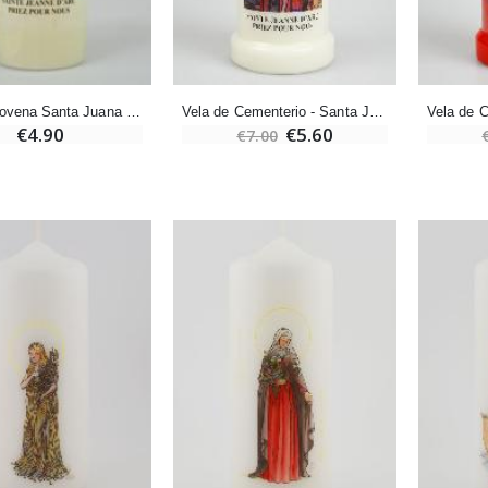
Set Incienso Benjuí + Carbón + Quemador de incienso
Deja tu Vela de Novena en Lourdes
€21.90
€12.00
€15.00
Vela de Novena Santa Juana de Arco
Vela de Cementerio - Santa Juana de Arco
€4.90
€5.60
€7.00
Incienso de la Iglesia Pontificia 250g
Pastillas de Menta con Agua de Lourdes - 130 gramos
€12.90
€7.90
-10%
Medalla Milagrosa Oro de Ley 9 Kilates - 10 mm
Vela de Novena a San Miguel Contra el Mal - 17,5cm
€130.00
€4.95
€5.50
-25%
Medalla Milagrosa Rosa - 19 mm
20 Velas de Novena Blanca
€2.50
€67.50
€90.00