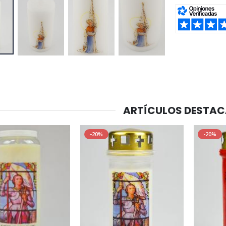
SHARE:
ARTÍCULOS DESTA
-20%
-20%
-20%
-10%
Agua de Lourdes 1L
Estatuilla Virgen Milagrosa Luminosa
€19.92
€13.50
€24.90
€15.00
-20%