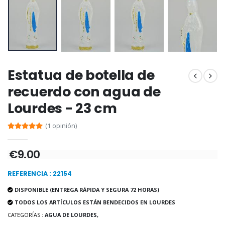
Rosario de Lourdes 
Aceite de unción
€5.00
€9.90
Estatua de botella de
recuerdo con agua de
Lourdes - 23 cm
Cruz Infantil de Madera Iglesia de Mariposas y Arco Iris 15 cm
Vela de Novena para Sanación - 17,5 cm
€23.00
€4.90
(1 opinión)
€9.00
Ángel Willow Tree - Ángel de la Guarda Protector (Guardia
6 Velas de Oración Color Blanco
REFERENCIA : 22154
€59.90
€6.00
DISPONIBLE (ENTREGA RÁPIDA Y SEGURA 72 HORAS)
TODOS LOS ARTÍCULOS ESTÁN BENDECIDOS EN LOURDES
CATEGORÍAS :
AGUA DE LOURDES,