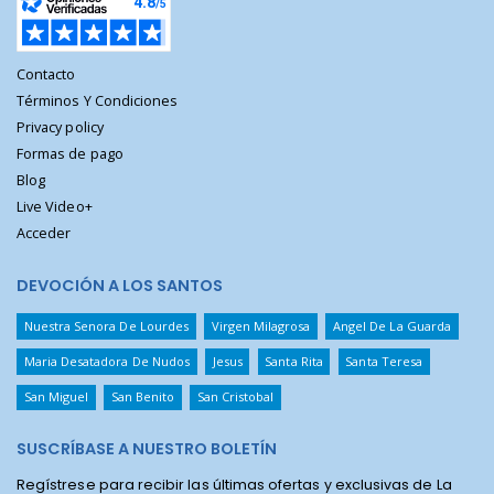
Contacto
Términos Y Condiciones
Privacy policy
Formas de pago
Blog
Live Video+
Acceder
DEVOCIÓN A LOS SANTOS
Nuestra Senora De Lourdes
Virgen Milagrosa
Angel De La Guarda
Maria Desatadora De Nudos
Jesus
Santa Rita
Santa Teresa
San Miguel
San Benito
San Cristobal
SUSCRÍBASE A NUESTRO BOLETÍN
Regístrese para recibir las últimas ofertas y exclusivas de La