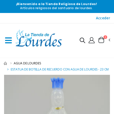
¡Bienvenido a la Tienda Religiosa de Lourdes!
Artículos religiosos del santuario de lourdes.
Acceder
0
AGUA DE LOURDES
ESTATUA DE BOTELLA DE RECUERDO CON AGUA DE LOURDES - 23 CM
-20%
-10%
Agua de Lourdes 1L
Estatuilla Virgen Milagrosa
€19.92
€13.50
€24.90
€15.00