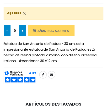
Agotado
-25%
Medalla Milagrosa Rosa - 19 mm
20 Velas de Novena Blanca
€2.50
€67.50
€90.00
-
+
AÑADIR AL CARRITO
Estatua de San Antonio de Padua - 30 cm, esta
impresionante estatua de San Antonio de Padua está
Rosario de Lourdes 
Aceite de unción
hecha de resina pintada a mano, con diseño artesanal
€5.00
€9.90
italiano. Dimensiones 30 x 12 cm.
SHARE:
Cruz Infantil de Madera Iglesia de Mariposas y Arco Iris 15 cm
Vela de Novena para Sanación - 17,5 cm
€23.00
€4.90
ARTÍCULOS DESTACADOS