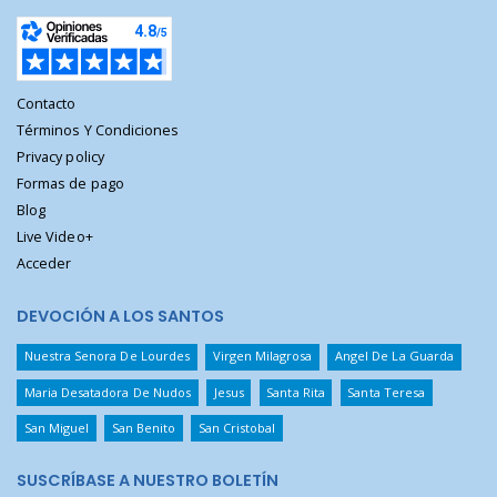
Contacto
Términos Y Condiciones
Privacy policy
Formas de pago
Blog
Live Video+
Acceder
DEVOCIÓN A LOS SANTOS
Nuestra Senora De Lourdes
Virgen Milagrosa
Angel De La Guarda
Maria Desatadora De Nudos
Jesus
Santa Rita
Santa Teresa
San Miguel
San Benito
San Cristobal
SUSCRÍBASE A NUESTRO BOLETÍN