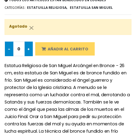
CATEGORÍAS :
ESTATUILLA RELIGIOSA,
ESTATUILLA SAN MIGUEL
-25%
Agotado
Medalla Milagrosa Rosa - 19 mm
20 Velas de Novena Blanca
€2.50
€67.50
€90.00
-
+
AÑADIR AL CARRITO
Estatua Religiosa de San Miguel Arcángel en Bronce - 26
Rosario de Lourdes 
Aceite de unción
€5.00
€9.90
cm, esta estatua de San Miguel es de bronce fundido en
frío. San Miguel es considerado el ángel guerrero y
protector de la Iglesia cristiana. A menudo se le
representa como un luchador contra el mal, derrotando a
Satanás y sus fuerzas demoníacas. También se le ve
Cruz Infantil de Madera Iglesia de Mariposas y Arco Iris 15 cm
Vela de Novena para Sanación - 17,5 cm
como el ángel que pesa las almas de los muertos en el
€23.00
€4.90
Juicio Final. Orar a San Miguel para pedir su protección
contra las fuerzas del mal y su ayuda en momentos de
lucha espiritual. La técnica del bronce fundido en frío