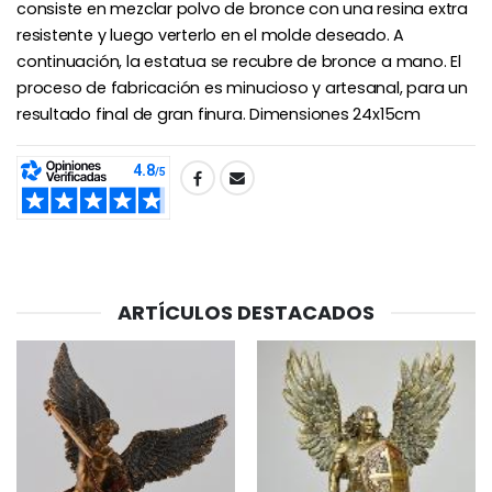
consiste en mezclar polvo de bronce con una resina extra
Ángel Willow Tree - Ángel de la Guarda Protector (Guardia
6 Velas de Oración Color Blanco
resistente y luego verterlo en el molde deseado. A
€59.90
€6.00
continuación, la estatua se recubre de bronce a mano. El
proceso de fabricación es minucioso y artesanal, para un
resultado final de gran finura. Dimensiones 24x15cm
SHARE:
ARTÍCULOS DESTACADOS