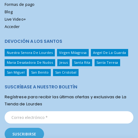
Formas de pago
Blog
Live Video+
Acceder
DEVOCIÓN A LOS SANTOS
Nuestra Senora De Lourdes
Virgen Milagrosa
Angel De La Guarda
Maria Desatadora De Nudos
Jesus
Santa Rita
Santa Teresa
San Miguel
San Benito
San Cristobal
SUSCRÍBASE A NUESTRO BOLETÍN
Regístrese para recibir las últimas ofertas y exclusivas de La
Tienda de Lourdes