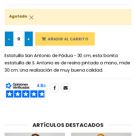
Agotado
-25%
Medalla Milagrosa Rosa - 19 mm
20 Velas de Novena Blanca
€2.50
€67.50
€90.00
-
+
AÑADIR AL CARRITO
Estatuilla San Antonio de Pádua - 30 cm, esta bonita
estatuilla de S. Antonio es de resina pintada a mano, mide
Rosario de Lourdes 
Aceite de unción
30 cm. Una realización de muy buena calidad.
€5.00
€9.90
SHARE:
Cruz Infantil de Madera Iglesia de Mariposas y Arco Iris 15 cm
Vela de Novena para Sanación - 17,5 cm
€23.00
€4.90
ARTÍCULOS DESTACADOS