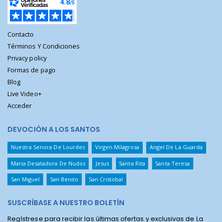
Contacto
Términos Y Condiciones
Privacy policy
Formas de pago
Blog
Live Video+
Acceder
DEVOCIÓN A LOS SANTOS
Nuestra Senora De Lourdes
Virgen Milagrosa
Angel De La Guarda
Maria Desatadora De Nudos
Jesus
Santa Rita
Santa Teresa
San Miguel
San Benito
San Cristobal
SUSCRÍBASE A NUESTRO BOLETÍN
Regístrese para recibir las últimas ofertas y exclusivas de La