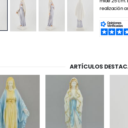
mide 25 cm. 
realización a
SHARE:
ARTÍCULOS DESTA
-20%
-10%
Agua de Lourdes 1L
Estatuilla Virgen Milagrosa Luminosa
€19.92
€13.50
€24.90
€15.00