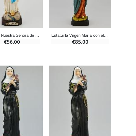
-20%
Deja tu Vela de Novena en Lourdes
€12.00
€15.00
Estatuilla Nuestra Señora de Lourdes Policromada Pintada a Mano - 20 cm
Estatuilla Virgen María con el Niño Jesús Policromada Pintada a Mano - 25 cm
€56.00
€85.00
Pastillas de Menta con Agua de Lourdes - 130 gramos
€7.90
-10%
Vela de Novena a San Miguel Contra el Mal - 17,5cm
€4.95
€5.50
-25%
20 Velas de Novena Blanca