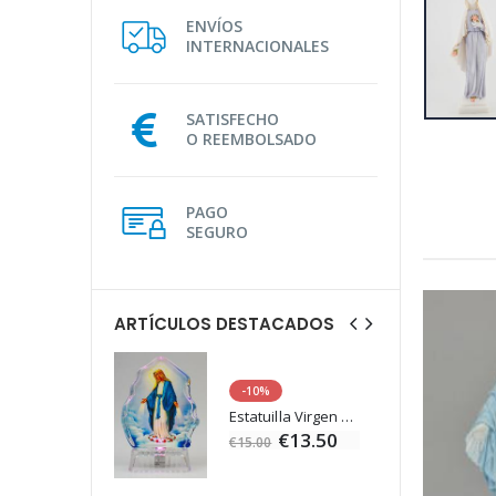
ENVÍOS
INTERNACIONALES
SATISFECHO
O REEMBOLSADO
PAGO
SEGURO
ARTÍCULOS DESTACADOS
-10%
Agua de Lourdes 1L
Estatuilla Virgen Milagrosa Luminosa
€19.92
€13.50
€15.00