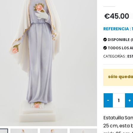
€45.00
REFERENCIA : 
DISPONIBLE (
TODOS LOS A
CATEGORÍAS :
ES
sólo quedan
-
+
Estatuilla Sa
25 cm, esta b