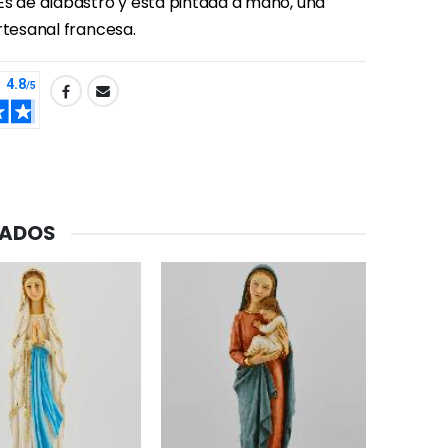
Es de alabastro y está pintada a mano, una
rtesanal francesa.
CADOS
-20%
Agua de Lourdes 1L
€19.92
€24.90