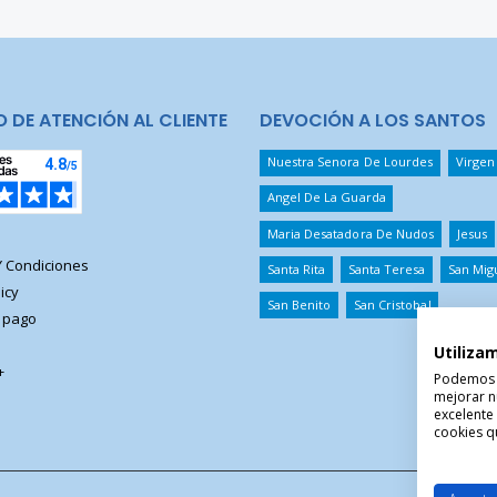
O DE ATENCIÓN AL CLIENTE
DEVOCIÓN A LOS SANTOS
Nuestra Senora De Lourdes
Virgen
Angel De La Guarda
Maria Desatadora De Nudos
Jesus
Y Condiciones
Santa Rita
Santa Teresa
San Mig
icy
San Benito
San Cristobal
 pago
Utiliza
+
Podemos ut
mejorar n
excelente
cookies qu