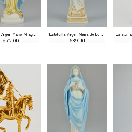
-20%
Set Incienso Benjuí + Carbón + Quemador de incienso
Deja tu Vela de Novena en Lourdes
€21.90
€12.00
€15.00
Estatuilla Virgen María Milagrosa de Alabastro Pintada a Mano - 23 cm
Estatuilla Virgen María de Lourdes de Alabastro Pintada a Mano - 20 cm
€72.00
€39.00
Incienso de la Iglesia Pontificia 250g
Pastillas de Menta con Agua de Lourdes - 130 gramos
€12.90
€7.90
-10%
Medalla Milagrosa Oro de Ley 9 Kilates - 10 mm
Vela de Novena a San Miguel Contra el Mal - 17,5cm
€130.00
€4.95
€5.50
-25%
Medalla Milagrosa Rosa - 19 mm
20 Velas de Novena Blanca