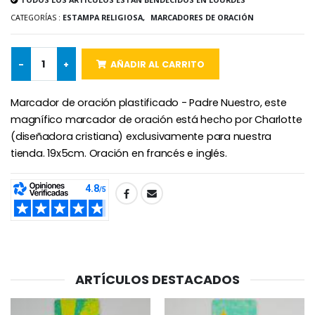
CATEGORÍAS :
ESTAMPA RELIGIOSA,
MARCADORES DE ORACIÓN
Cruz Infantil de Madera Iglesia de Mariposas y Arco Iris 15 cm
Vela de Novena para Sanación - 17,5 cm
€23.00
€4.90
-
+
AÑADIR AL CARRITO
Marcador de oración plastificado - Padre Nuestro, este
magnífico marcador de oración está hecho por Charlotte
(diseñadora cristiana) exclusivamente para nuestra
Ángel Willow Tree - Ángel de la Guarda Protector (Guardia
6 Velas de Oración Color Blanco
€59.90
€6.00
tienda. 19x5cm. Oración en francés e inglés.
SHARE:
ARTÍCULOS DESTACADOS