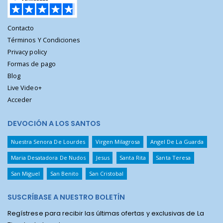
Contacto
Términos Y Condiciones
Privacy policy
Formas de pago
Blog
Live Video+
Acceder
DEVOCIÓN A LOS SANTOS
Nuestra Senora De Lourdes
Virgen Milagrosa
Angel De La Guarda
Maria Desatadora De Nudos
Jesus
Santa Rita
Santa Teresa
San Miguel
San Benito
San Cristobal
SUSCRÍBASE A NUESTRO BOLETÍN
Regístrese para recibir las últimas ofertas y exclusivas de La