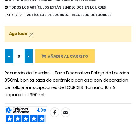
TODOS LOS ARTÍCULOS ESTÁN BENDECIDOS EN LOURDES
CATEGORÍAS :
ARTÍCULOS DE LOURDES,
RECUERDO DE LOURDES
Ángel Willow Tree - Ángel de la Guarda Protector (Guardia
6 Velas de Oración Color Blanco
Agotado
€59.90
€6.00
-
+
AÑADIR AL CARRITO
Recuerdo de Lourdes - Taza Decorativa Follaje de Lourdes
350ml, bonita taza de cerámica con asa con decoración
de follaje e inscripciones de LOURDES. Tamaño 10 x 9
capacidad 350 ml.
SHARE: