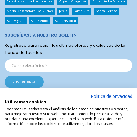
Nuestra Senora De Lourdes
Virgen Milagrosa
Angel De La Guarda
Maria Desatadora De Nudos
Jesus
Santa Rita
Santa Teresa
San Miguel
San Benito
San Cristobal
SUSCRÍBASE A NUESTRO BOLETÍN
Regístrese para recibir las últimas ofertas y exclusivas de La
Tienda de Lourdes
Política de privacidad
Utilizamos cookies
Podemos utilizarlas para el análisis de los datos de nuestros visitantes,
para mejorar nuestro sitio web, mostrar contenido personalizado y
La Tienda Religiosa de Lourdes © | Venta de artículos religiosos del Santuario
brindarle una excelente experiencia en el sitio web. Para obtener más
de Lourdes en Francia | Arte Sacro | Objetos sagrados
información sobre las cookies que utilizamos, abre los ajustes.