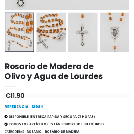
-20%
-10%
Agua de Lourdes 1L
Estatuilla Virgen Milagrosa
€19.92
€13.50
€24.90
€15.00
-20%
Set Incienso Benjuí + Carbón
Deja tu Vela de Novena en Lourdes
€21.90
€12.00
€15.00
Rosario de Madera de
Olivo y Agua de Lourdes
Incienso de la Igles
Pastillas de Menta con Agua de Lourdes - 130 gramos
€12.90
€7.90
€11.90
REFERENCIA : 12984
DISPONIBLE (ENTREGA RÁPIDA Y SEGURA 72 HORAS)
-10%
TODOS LOS ARTÍCULOS ESTÁN BENDECIDOS EN LOURDES
Medalla Milagrosa Oro de Ley 9 Kilates - 10 mm
Vela de Novena a San Miguel Contra el Mal - 17,5cm
€130.00
CATEGORÍAS :
ROSARIO,
ROSARIO DE MADERA