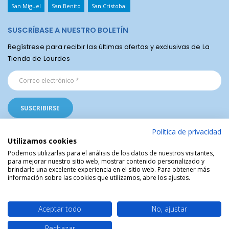
San Miguel
San Benito
San Cristobal
SUSCRÍBASE A NUESTRO BOLETÍN
Regístrese para recibir las últimas ofertas y exclusivas de La
Tienda de Lourdes
Política de privacidad
Utilizamos cookies
Podemos utilizarlas para el análisis de los datos de nuestros visitantes,
para mejorar nuestro sitio web, mostrar contenido personalizado y
La Tienda Religiosa de Lourdes © | Venta de artículos religiosos del Santuario
brindarle una excelente experiencia en el sitio web. Para obtener más
de Lourdes en Francia | Arte Sacro | Objetos sagrados
información sobre las cookies que utilizamos, abre los ajustes.
Aceptar todo
No, ajustar
Rechazar