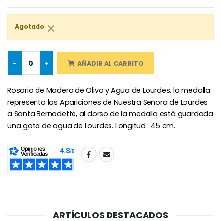
€4.95
€5.50
Agotado
-25%
Medalla Milagrosa Rosa - 19 mm
20 Velas de Novena Blanca
€2.50
-
+
AÑADIR AL CARRITO
€67.50
€90.00
Rosario de Madera de Olivo y Agua de Lourdes, la medalla
representa las Apariciones de Nuestra Señora de Lourdes
a Santa Bernadette, al dorso de la medalla está guardada
Rosario de Lourdes 
Aceite de unción
€5.00
€9.90
una gota de agua de Lourdes. Longitud : 45 cm.
SHARE:
Cruz Infantil de Madera Iglesia de Mariposas y Arco Iris 15 cm
Vela de Novena para Sanación - 17,5 cm
€23.00
€4.90
ARTÍCULOS DESTACADOS