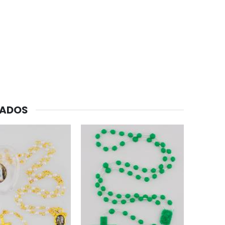
CADOS
-20%
Agua de Lourdes 1L
€19.92
€24.90