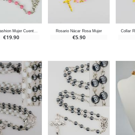
-20%
Set Incienso Benjuí + Carbón + Quemador de incienso
Deja tu Vela de Novena en Lourdes
€21.90
€12.00
€15.00
Rosario Fashion Mujer Cuentas de Vidrio Rosa
Rosario Nácar Rosa Mujer
Collar 
€19.90
€5.90
Incienso de la Iglesia Pontificia 250g
Pastillas de Menta con Agua de Lourdes - 130 gramos
€12.90
€7.90
-10%
Medalla Milagrosa Oro de Ley 9 Kilates - 10 mm
Vela de Novena a San Miguel Contra el Mal - 17,5cm
€130.00
€4.95
€5.50
-25%
Medalla Milagrosa Rosa - 19 mm
20 Velas de Novena Blanca