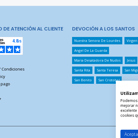
O DE ATENCIÓN AL CLIENTE
DEVOCIÓN A LOS SANTOS
Nuestra Senora De Lourdes
Virgen
Angel De La Guarda
Maria Desatadora De Nudos
Jesus
Y Condiciones
Santa Rita
Santa Teresa
San Mig
icy
San Benito
San Cristobal
 pago
Utiliza
+
Podemos ut
mejorar n
excelente
cookies qu
Acepta