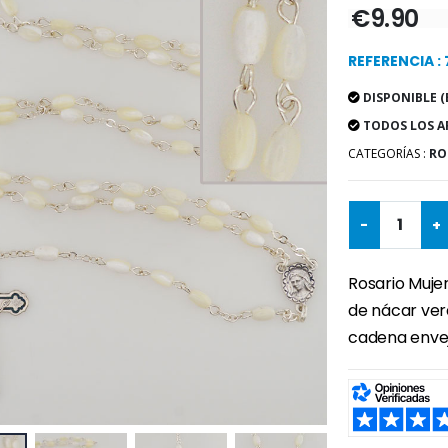
€9.90
REFERENCIA :
DISPONIBLE (
TODOS LOS A
CATEGORÍAS :
RO
-
+
Rosario Mujer
de nácar ve
cadena envej
SHARE: