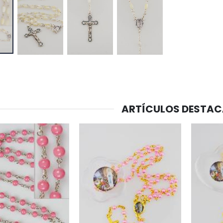
ARTÍCULOS DESTA
-20%
-10%
Agua de Lourdes 1L
Estatuilla Virgen Milagrosa Luminosa
€19.92
€13.50
€24.90
€15.00