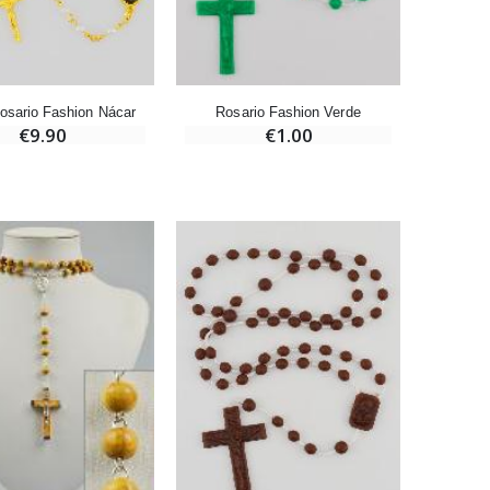
-20%
Deja tu Vela de Novena en Lourdes
€12.00
€15.00
Rosario Fashion Nácar
Rosario Fashion Verde
€9.90
€1.00
Pastillas de Menta con Agua de Lourdes - 130 gramos
€7.90
-10%
Vela de Novena a San Miguel Contra el Mal - 17,5cm
€4.95
€5.50
-25%
20 Velas de Novena Blanca