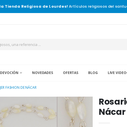
la Tienda Religiosa de Lourdes!
Artículos religiosos del santu
 DEVOCIÓN
NOVEDADES
OFERTAS
BLOG
LIVE VIDEO
JER FASHION DE NÁCAR
Rosari
Nácar