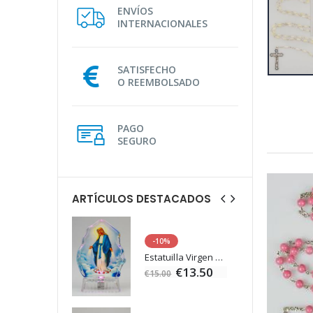
ENVÍOS
INTERNACIONALES
SATISFECHO
O REEMBOLSADO
PAGO
SEGURO
ARTÍCULOS DESTACADOS
-10%
Agua de Lourdes 1L
Estatuilla Virgen Milagrosa Luminosa
€19.92
€13.50
€15.00