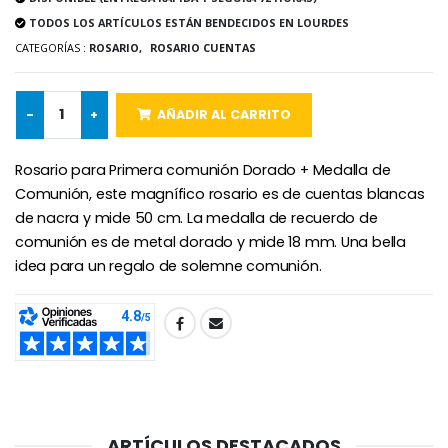
€4.95
€5.50
TODOS LOS ARTÍCULOS ESTÁN BENDECIDOS EN LOURDES
CATEGORÍAS :
ROSARIO,
ROSARIO CUENTAS
-25%
Medalla Milagrosa Rosa - 19 mm
-
+
AÑADIR AL CARRITO
20 Velas de Novena Blanca
€2.50
€67.50
€90.00
Rosario para Primera comunión Dorado + Medalla de
Comunión, este magnífico rosario es de cuentas blancas
de nacra y mide 50 cm. La medalla de recuerdo de
Rosario de Lourdes 
Aceite de unción
comunión es de metal dorado y mide 18 mm. Una bella
€5.00
€9.90
idea para un regalo de solemne comunión.
SHARE:
Cruz Infantil de Madera Iglesia de Mariposas y Arco Iris 15 cm
Vela de Novena para Sanación - 17,5 cm
€23.00
€4.90
ARTÍCULOS DESTACADOS