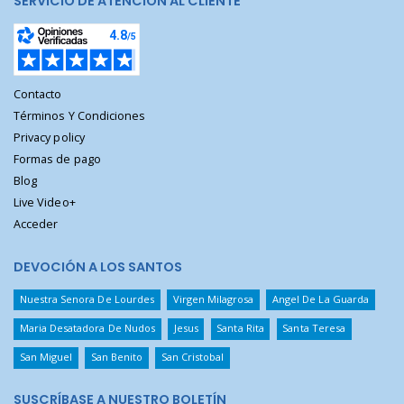
SERVICIO DE ATENCIÓN AL CLIENTE
Contacto
Términos Y Condiciones
Privacy policy
Formas de pago
Blog
Live Video+
Acceder
DEVOCIÓN A LOS SANTOS
Nuestra Senora De Lourdes
Virgen Milagrosa
Angel De La Guarda
Maria Desatadora De Nudos
Jesus
Santa Rita
Santa Teresa
San Miguel
San Benito
San Cristobal
SUSCRÍBASE A NUESTRO BOLETÍN