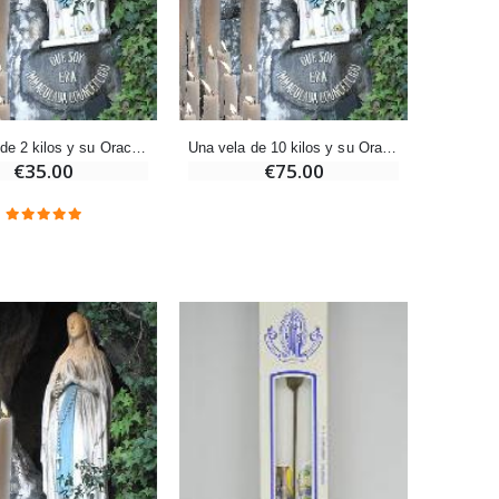
-25%
20 Velas de Novena Blanca
€67.50
€90.00
Una vela de 2 kilos y su Oración depositada en Lourdes
Una vela de 10 kilos y su Oración depositada en Lourdes
€35.00
€75.00
Aceite de unción
€9.90
Vela de Novena para Sanación - 17,5 cm
€4.90