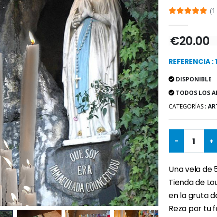
(1
€20.00
REFERENCIA : 
DISPONIBLE
TODOS LOS A
CATEGORÍAS :
AR
-
+
Una vela de 
Tienda de Lo
en la gruta d
Reza por tu f