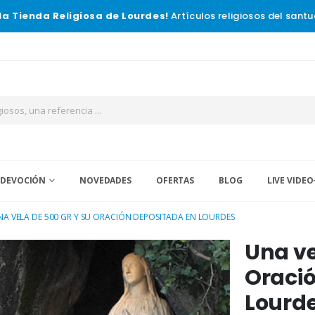
la Tienda Religiosa de Lourdes!
Artículos religiosos del santu
 DEVOCIÓN
NOVEDADES
OFERTAS
BLOG
LIVE VIDEO
NA VELA DE 500 GR Y SU ORACIÓN DEPOSITADA EN LOURDES
Una ve
Oració
Lourd