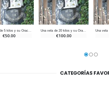
Ángel Willow Tree - Ángel de la Guarda Protector (Guardian Angel) - 14 cm
6 Velas de Oración Color Blanco
€59.90
€6.00
Una vela de 5 kilos y su Oración depositada en Lourdes
Una vela de 20 kilos y su Oración depositada en Lourdes
€50.00
€100.00
CATEGORÍAS FAVO