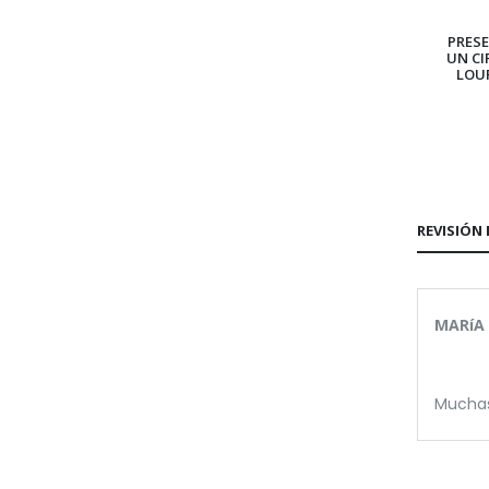
PRES
UN CI
LOU
REVISIÓN 
MARíA 
Muchas 