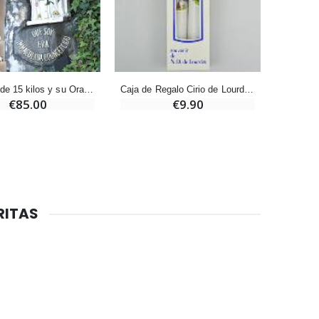
6 Velas de Oración Color Blanco
€6.00
Una vela de 15 kilos y su Oración depositada en Lourdes
La
Caja de Regalo Cirio de Lourdes con Oración de Lourdes
€85.00
€9.90
RITAS