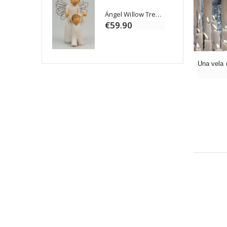
Ángel Willow Tree - Ángel de la Guarda Protector (Guardian Angel) - 14 cm
6 Velas de Oración Color Blanco
€59.90