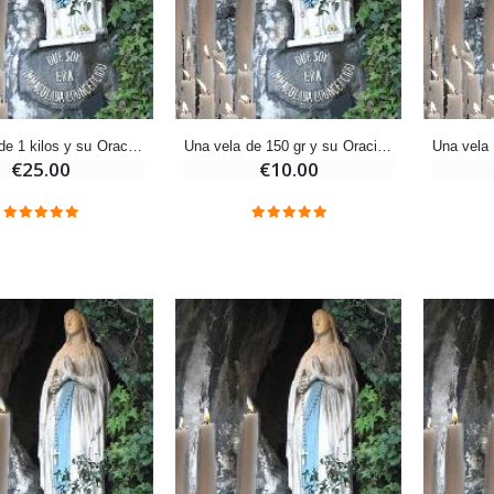
-25%
Medalla Milagrosa Rosa - 19 mm
20 Velas de Novena Blanca
€2.50
€67.50
€90.00
Una vela de 1 kilos y su Oración depositada en Lourdes
Una vela de 150 gr y su Oración depositada en Lourdes
€25.00
€10.00
Rosario de Lourdes Madera
Aceite de unción
€5.00
€9.90
Cruz Infantil de Madera Iglesia de Mariposas y Arco Iris 15 cm
Vela de Novena para Sanación - 17,5 cm
€23.00
€4.90