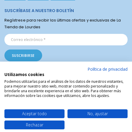
SUSCRÍBASE A NUESTRO BOLETÍN
Regístrese para recibir las últimas ofertas y exclusivas de La
Tienda de Lourdes
Política de privacidad
Utilizamos cookies
Podemos utilizarlas para el análisis de los datos de nuestros visitantes,
para mejorar nuestro sitio web, mostrar contenido personalizado y
La Tienda Religiosa de Lourdes © | Venta de artículos religiosos del Santuario
brindarle una excelente experiencia en el sitio web. Para obtener más
de Lourdes en Francia | Arte Sacro | Objetos sagrados
información sobre las cookies que utilizamos, abre los ajustes.
Aceptar todo
No, ajustar
Rechazar