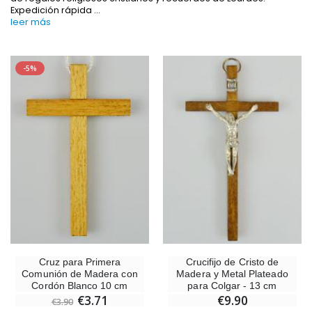
Expedición rápida
...
leer más
-10%
-20%
-5%
Estatuilla Virgen Milagrosa Luminosa
Agua de Lourdes 1L
€13.50
€19.92
€15.00
€24.90
-20%
Set Incienso Benjuí + Carbón + Quemador de incienso
Deja tu Vela de Novena en Lourdes
€21.90
€12.00
€15.00
Incienso de la Iglesia Pontificia 250g
Pastillas de Menta con Agua de Lou
€12.90
€7.90
Cruz para Primera
Crucifijo de Cristo de
Comunión de Madera con
Madera y Metal Plateado
Cordón Blanco 10 cm
para Colgar - 13 cm
€3.71
€9.90
€3.90