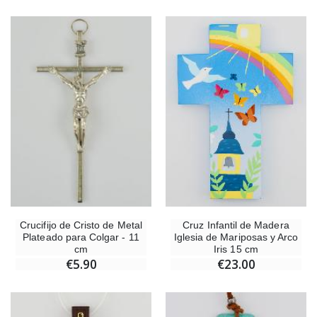
-10%
Medalla Milagrosa Oro de Ley 9 Kilates - 10 mm
Vela de Novena a San Miguel Contra el M
€130.00
€4.95
€5.50
-25%
Medalla Milagrosa Rosa - 19 mm
20 Velas de Novena 
€2.50
€67.50
€90.00
Rosario de Lourdes Madera
Aceite de unción
€5.00
€9.90
Crucifijo de Cristo de Metal
Cruz Infantil de Madera
Plateado para Colgar - 11
Iglesia de Mariposas y Arco
cm
Iris 15 cm
€5.90
€23.00
Cruz Infantil de Madera Iglesia de Mariposas y Arco Iris 15 cm
Vela de Novena para Sanación -
€23.00
€4.90