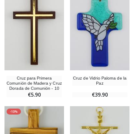
Ángel Willow Tree - Ángel de la Guarda Protector (Guardian Angel) - 14 cm
6 Velas de Oración C
€59.90
€6.00
Cruz para Primera
Cruz de Vidrio Paloma de la
Comunión de Madera y Cruz
Paz
Dorada de Comunión - 10
cm
€5.90
€39.90
-10%