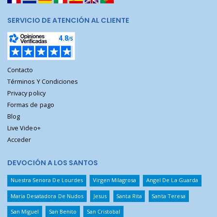
SERVICIO DE ATENCIÓN AL CLIENTE
Contacto
Términos Y Condiciones
Privacy policy
Formas de pago
Blog
Live Video+
Acceder
DEVOCIÓN A LOS SANTOS
Nuestra Senora De Lourdes
Virgen Milagrosa
Angel De La Guarda
Maria Desatadora De Nudos
Jesus
Santa Rita
Santa Teresa
San Miguel
San Benito
San Cristobal