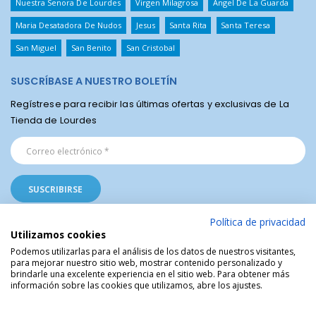
Nuestra Senora De Lourdes
Virgen Milagrosa
Angel De La Guarda
Maria Desatadora De Nudos
Jesus
Santa Rita
Santa Teresa
San Miguel
San Benito
San Cristobal
SUSCRÍBASE A NUESTRO BOLETÍN
Regístrese para recibir las últimas ofertas y exclusivas de La
Tienda de Lourdes
Política de privacidad
Utilizamos cookies
Podemos utilizarlas para el análisis de los datos de nuestros visitantes,
para mejorar nuestro sitio web, mostrar contenido personalizado y
La Tienda Religiosa de Lourdes © | Venta de artículos religiosos del Santuario
brindarle una excelente experiencia en el sitio web. Para obtener más
de Lourdes en Francia | Arte Sacro | Objetos sagrados
información sobre las cookies que utilizamos, abre los ajustes.