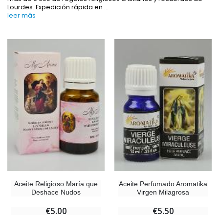
Lourdes. Expedición rápida en
...
leer más
-10%
-20%
Estatuilla Virgen Milagrosa Luminosa
Agua de Lourdes 1L
€13.50
€19.92
€15.00
€24.90
-20%
Set Incienso Benjuí + Carbón + Quemador de incienso
Aceite Religioso María que
Aceite Perfumado Aromatika
Deja tu Vela de Novena en Lourdes
€21.90
Deshace Nudos
Virgen Milagrosa
€12.00
€15.00
€5.00
€5.50